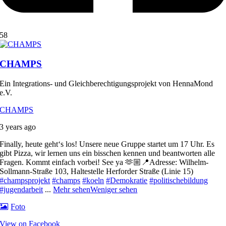
58
CHAMPS
Ein Integrations- und Gleichberechtigungsprojekt von HennaMond
e.V.
CHAMPS
3 years ago
Finally, heute geht‘s los! Unsere neue Gruppe startet um 17 Uhr. Es
gibt Pizza, wir lernen uns ein bisschen kennen und beantworten alle
Fragen. Kommt einfach vorbei! See ya 🫶🏼
📍Adresse: Wilhelm-
Sollmann-Straße 103, Haltestelle Herforder Straße (Linie 15)
#champsprojekt
#champs
#koeln
#Demokratie
#politischebildung
#jugendarbeit
...
Mehr sehen
Weniger sehen
Foto
View on Facebook