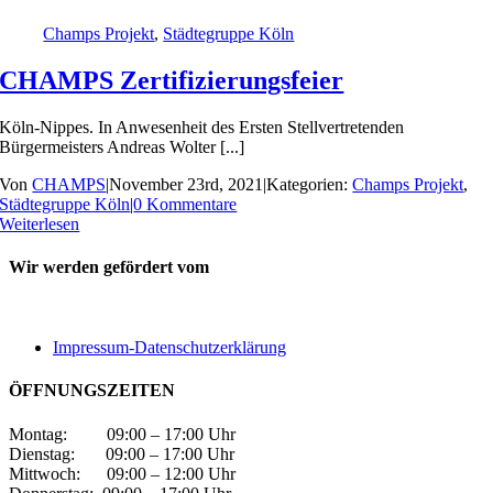
Champs Projekt
,
Städtegruppe Köln
CHAMPS Zertifizierungsfeier
Köln-Nippes. In Anwesenheit des Ersten Stellvertretenden
Bürgermeisters Andreas Wolter [...]
Von
CHAMPS
|
November 23rd, 2021
|
Kategorien:
Champs Projekt
,
Städtegruppe Köln
|
0 Kommentare
Weiterlesen
Wir werden gefördert vom
Impressum-Datenschutzerklärung
ÖFFNUNGSZEITEN
Montag: 09:00 – 17:00 Uhr
Dienstag: 09:00 – 17:00 Uhr
Mittwoch: 09:00 – 12:00 Uhr