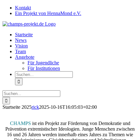
Zum
Facebook
Instagram
YouTube
Kontakt
Inhalt
Ein Projekt von HennaMond e.V.
springen
Startseite
News
Vision
Team
Angebote
Für Jugendliche
Für Institutionen
Suche
nach:
Suche
nach:
Startseite 2025
rick
2025-10-16T16:05:03+02:00
CHAMPS
ist ein Projekt zur Förderung von Demokratie und
Prävention extremistischer Ideologien. Junge Menschen zwischen
16 und 26 Jahren werden innerhalb eines Jahres zu Themen wie