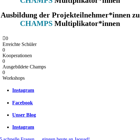
CHAMPS
Multiplikator*innen
Ausbildung der Projekteilnehmer*innen zu
CHAMPS
Multiplikator*innen
Unsere Zahlen: 2024
0
Erreichte Schüler
0
Kooperationen
0
Ausgebildete Champs
0
Workshops
Instagram
Facebook
Unser Blog
Instagram
5 schnelle Fragen.. .. gingen heute an Jaouad!