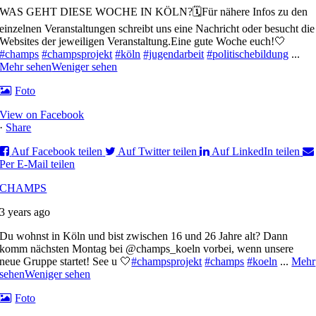
WAS GEHT DIESE WOCHE IN KÖLN?🗓️
Für nähere Infos zu den
einzelnen Veranstaltungen schreibt uns eine Nachricht oder besucht die
Websites der jeweiligen Veranstaltung.
Eine gute Woche euch!🤍
#champs
#champsprojekt
#köln
#jugendarbeit
#politischebildung
...
Mehr sehen
Weniger sehen
Foto
View on Facebook
·
Share
Auf Facebook teilen
Auf Twitter teilen
Auf LinkedIn teilen
Per E-Mail teilen
CHAMPS
3 years ago
Du wohnst in Köln und bist zwischen 16 und 26 Jahre alt? Dann
komm nächsten Montag bei @champs_koeln vorbei, wenn unsere
neue Gruppe startet! See u 🤍
#champsprojekt
#champs
#koeln
...
Mehr
sehen
Weniger sehen
Foto