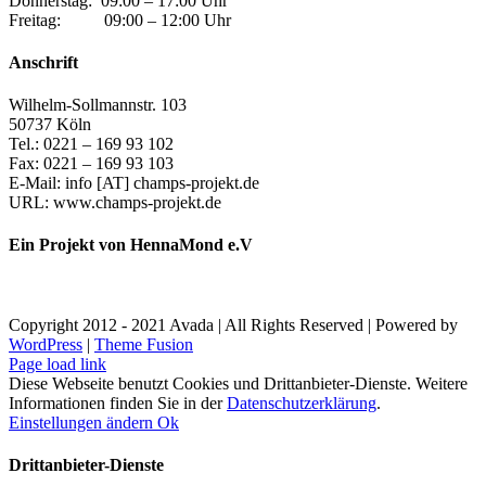
Donnerstag: 09:00 – 17:00 Uhr
Freitag: 09:00 – 12:00 Uhr
Anschrift
Wilhelm-Sollmannstr. 103
50737 Köln
Tel.: 0221 – 169 93 102
Fax: 0221 – 169 93 103
E-Mail: info [AT] champs-projekt.de
URL: www.champs-projekt.de
Ein Projekt von HennaMond e.V
Copyright 2012 - 2021 Avada | All Rights Reserved | Powered by
WordPress
|
Theme Fusion
Facebook
Instagram
YouTube
Page load link
Diese Webseite benutzt Cookies und Drittanbieter-Dienste. Weitere
Informationen finden Sie in der
Datenschutzerklärung
.
Einstellungen ändern
Ok
Drittanbieter-Dienste